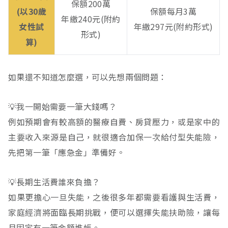
保額200萬
(以30歲
保額每月3萬
年繳240元(附約
女性試
年繳297元(附約形式)
形式)
算)
如果還不知道怎麼選，可以先想兩個問題：
💡我一開始需要一筆大錢嗎？
例如預期會有較高額的醫療自費、房貸壓力，或是家中的
主要收入來源是自己，就很適合加保一次給付型失能險，
先把第一筆「應急金」準備好。
💡長期生活費誰來負擔？
如果更擔心一旦失能，之後很多年都需要看護與生活費，
家庭經濟將面臨長期挑戰，便可以選擇失能扶助險，讓每
月固定有一筆金額進帳。