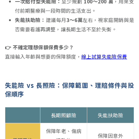
一次給付型失能險：
至少規劃
100～200 萬
，用來支
付前期醫療與一段時間的生活支出。
失能扶助險：
建議每月
3～6萬
左右，視家庭開銷與是
否需要看護再調整，讓長期生活不至於失衡。
👉 不確定理想保額保費多少？
直接輸入年齡與想要的保障額度，
線上試算失能險保費
失能險 vs 長照險：保障範圍、理賠條件與投
保順序
長期照顧險
失能扶助險
保障年老、傷病
保障因意外