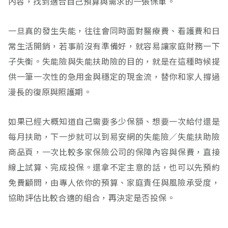
內容，找到適合自己預算與需求的一張保單。
一旦真的發生失能，往往會同時面對醫療費、看護費和日
常生活開銷，若事前沒有準備好，就容易讓家庭財務一下
子失衡。失能險與失能扶助險的目的，就是在這種時候提
供一筆一次性的急用金與穩定的現金流，替你和家人撐過
漫長的復原與照護期。
如果已經大概知道自己需要多少保額、想要一次給付還是
每月扶助，下一步就可以到易安網的失能險／失能扶助險
商品頁，一次比較多家保險公司的保障內容與保費，直接
線上試算、完成投保。還拿不定主意的話，也可以先預約
免費顧問，由專人依你的預算、家庭責任與風險承受度，
協助評估比較合適的組合，再決定是否投保。