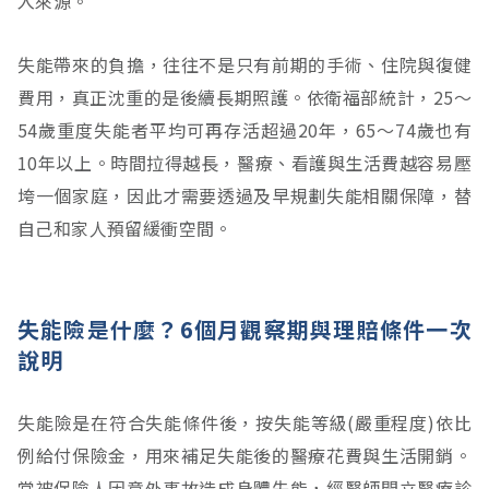
入來源。
失能帶來的負擔，往往不是只有前期的手術、住院與復健
費用，真正沈重的是後續長期照護。依衛福部統計，25～
54歲重度失能者平均可再存活超過20年，65～74歲也有
10年以上。時間拉得越長，醫療、看護與生活費越容易壓
垮一個家庭，因此才需要透過及早規劃失能相關保障，替
自己和家人預留緩衝空間。
失能險是什麼？6個月觀察期與理賠條件一次
說明
失能險是在符合失能條件後，按失能等級(嚴重程度)依比
例給付保險金，用來補足失能後的醫療花費與生活開銷。
當被保險人因意外事故造成身體失能，經醫師開立醫療診