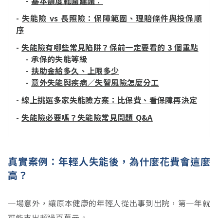
-
基本額度範圍建議：
-
失能險 vs 長照險：保障範圍、理賠條件與投保順
序
-
失能險有哪些常見陷阱？保前一定要看的 3 個重點
-
承保的失能等級
-
扶助金給多久、上限多少
-
意外失能與疾病／失智風險怎麼分工
-
線上挑選多家失能險方案：比保費、看保障再決定
-
失能險必要嗎？失能險常見問題 Q&A
真實案例：年輕人失能後，為什麼花費會這麼
高？
一場意外，讓原本健康的年輕人從出事到出院，第一年就
可能支出超過百萬元。