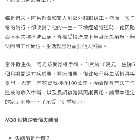
每個週末，阿易都會和家人到郊外騎腳踏車。然而一次日
常的騎行，卻改變了他的一生。下坡經過彎道時，他因路
面不平失控摔進山溝，脊椎受損造成下半身永久癱瘓，無
法回到工作崗位，生活起居也需要他人照顧。
意外發生後，阿易接受脊椎手術，自費約10萬元，住院5
個月期間還有病房費、醫療雜費、復健療程與生活輔具等
支出，光第一年花費就接近100萬元。後續還有無法工作
造成的收入中斷，以及長期復健與照護費用，讓原本穩定
的家庭財務一下子承受了沉重壓力。
💡30 秒快速看懂失能險
失能險是什麼？