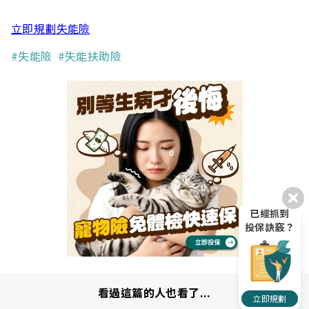
立即規劃失能險
#失能險
#失能扶助險
已經抓到
投保訣竅？
看過這篇的人也看了...
立即規劃