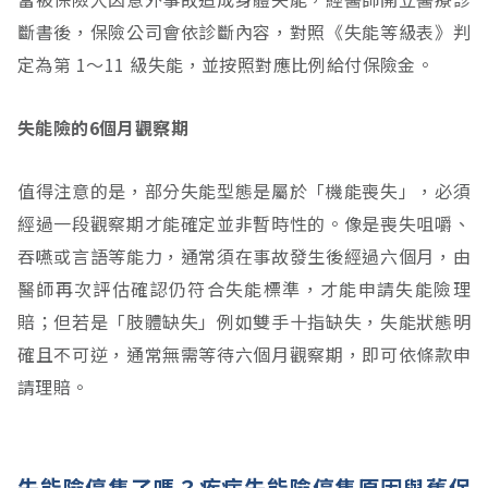
斷書後，保險公司會依診斷內容，對照《失能等級表》判
定為第 1～11 級失能，並按照對應比例給付保險金。
失能險的6個月觀察期
值得注意的是，部分失能型態是屬於「機能喪失」，必須
經過一段觀察期才能確定並非暫時性的。像是喪失咀嚼、
吞嚥或言語等能力，通常須在事故發生後經過六個月，由
醫師再次評估確認仍符合失能標準，才能申請失能險理
賠；但若是「肢體缺失」例如雙手十指缺失，失能狀態明
確且不可逆，通常無需等待六個月觀察期，即可依條款申
請理賠。
失能險停售了嗎？疾病失能險停售原因與舊保