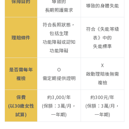
保障目的
導致的
導致的身體失能
長期照護需求
符合長照狀態，
符合《失能等級
包括生理
理賠條件
表》中的
功能障礙或認知
失能標準
功能障礙
X
是否需每年
O
啟動理賠後無需
複檢
需定期提供證明
複檢
保費
約3,000/年
約300元/年
(以30歲女性
(保額：3萬/月，
(保額：3萬/月，
試算)
一年期)
一年期)