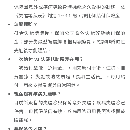
保障因意外或疾病導致身體機能永久受損的狀態，依
《失能等級表》判定 1～11 級，按比例給付保險金。
怎麼理賠？
符合失能標準後，保險公司會依失能等級給付保險
金；部分失能型態需經
6 個月
觀察期，確認非暫時性
失能後才能理賠。
一次給付 vs 失能扶助險差在哪？
一次給付型像「急用金」，用來應付手術、住院、自
費醫療； 失能扶助險則是「長期生活費」，每月給
付，用來支撐看護與日常開銷。
現在還有疾病失能嗎？
目前新販售的失能險只保障意外失能；疾病失能險已
停售，但舊保單仍有效，疾病風險可用長照險或醫療
險補強。
要保多少才夠？