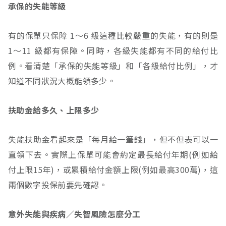
承保的失能等級
有的保單只保障 1～6 級這種比較嚴重的失能，有的則是
1～11 級都有保障。同時，各級失能都有不同的給付比
例。看清楚「承保的失能等級」和「各級給付比例」，才
知道不同狀況大概能領多少。
扶助金給多久、上限多少
失能扶助金看起來是「每月給一筆錢」，但不但表可以一
直領下去。實際上保單可能會約定最長給付年期(例如給
付上限15年)，或累積給付金額上限(例如最高300萬)，這
兩個數字投保前要先確認。
意外失能與疾病／失智風險怎麼分工