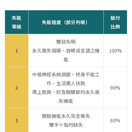
失能
給付
失能程度（部分列舉）
等級
比例
雙目失明
1
永久喪失咀嚼、吞嚥或言語之機
100%
能
中樞神經系統病變，終身不能工
作，生活需人扶助
2
90%
兩上肢肩、肘及腕關節均永久喪
失機能
膀胱機能永久完全喪失
3
80%
雙手十指均缺失