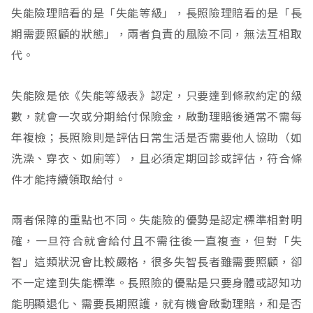
失能險理賠看的是「失能等級」，長照險理賠看的是「長
期需要照顧的狀態」，兩者負責的風險不同，無法互相取
代。
失能險是依《失能等級表》認定，只要達到條款約定的級
數，就會一次或分期給付保險金，啟動理賠後通常不需每
年複檢；長照險則是評估日常生活是否需要他人協助（如
洗澡、穿衣、如廁等），且必須定期回診或評估，符合條
件才能持續領取給付。
兩者保障的重點也不同。失能險的優勢是認定標準相對明
確，一旦符合就會給付且不需往後一直複查，但對「失
智」這類狀況會比較嚴格，很多失智長者雖需要照顧，卻
不一定達到失能標準。長照險的優點是只要身體或認知功
能明顯退化、需要長期照護，就有機會啟動理賠，和是否