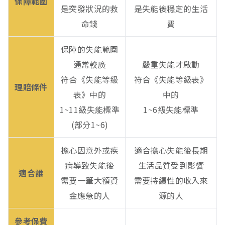
保障範圍
是突發狀況的救
是失能後穩定的生活
命錢
費
保障的失能範圍
通常較廣
嚴重失能才啟動
符合《失能等級
符合《失能等級表》
理賠條件
表》中的
中的
1~11級失能標準
1~6級失能標準
(部分1~6)
擔心因意外或疾
適合擔心失能後長期
病導致失能後
生活品質受到影響
適合誰
需要一筆大額資
需要持續性的收入來
金應急的人
源的人
參考保費