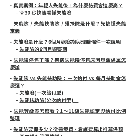
-
真實案例：年輕人失能後，為什麼花費會這麼高？
-
💡30 秒快速看懂失能險
-
失能險 / 失能扶助險 / 殘扶險是什麼？先搞懂失能
定義
-
失能險是什麼？6個月觀察期與理賠條件一次說明
-
失能險的6個月觀察期
-
失能險停售了嗎？疾病失能險停售原因與舊保單怎
麼辦
-
失能險 vs 失能扶助險：一次給付 vs 每月扶助金怎
麼選？
-
失能險(一次給付型)｜
-
失能扶助險(分次給付型)｜
-
失能等級表怎麼看？1～11級失能認定與給付比例
整理
-
失能險要保多少？從醫療費、看護費算出推薦保額