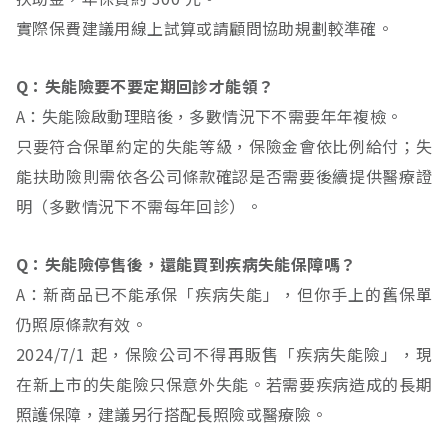
實際保費建議用線上試算或請顧問協助規劃較準確。
Q：失能險要不要定期回診才能領？
A：失能險啟動理賠後，多數情況下不需要年年複檢。
只要符合保單約定的失能等級，保險金會依比例給付；失
能扶助險則需依各公司條款確認是否需要後續提供醫療證
明（多數情況下不需每年回診）。
Q：失能險停售後，還能買到疾病失能保障嗎？
A：新商品已不能承保「疾病失能」，但你手上的舊保單
仍照原條款有效。
2024/7/1 起，保險公司不得再販售「疾病失能險」，現
在新上市的失能險只保意外失能。若需要疾病造成的長期
照護保障，建議另行搭配長照險或醫療險。