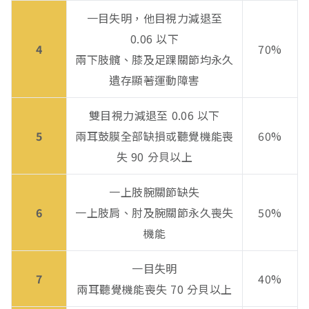
一目失明，他目視力減退至
0.06 以下
4
70%
兩下肢髖、膝及足踝關節均永久
遺存顯著運動障害
雙目視力減退至 0.06 以下
5
兩耳鼓膜全部缺損或聽覺機能喪
60%
失 90 分貝以上
一上肢腕關節缺失
6
一上肢肩、肘及腕關節永久喪失
50%
機能
一目失明
7
40%
兩耳聽覺機能喪失 70 分貝以上