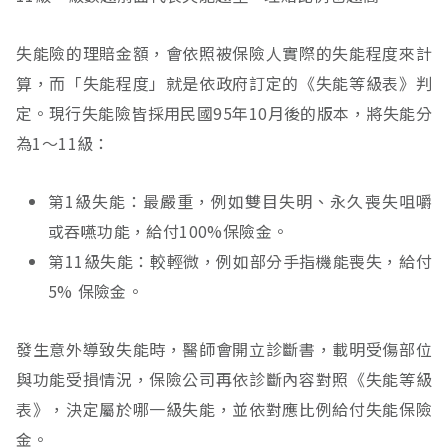
失能險的理賠金額，會依照被保險人實際的失能程度來計
算，而「失能程度」就是依政府訂定的《失能等級表》判
定。現行失能險皆採用民國95年10月後的版本，將失能分
為1～11級：
第1級失能：最嚴重，例如雙目失明、永久喪失咀嚼
或吞嚥功能，給付100%保險金。
第11級失能：較輕微，例如部分手指機能喪失，給付
5% 保險金。
發生意外導致失能時，醫師會開立診斷書，載明受傷部位
與功能受損情況，保險公司再依診斷內容對照《失能等級
表》，決定屬於哪一級失能，並依對應比例給付失能保險
金。