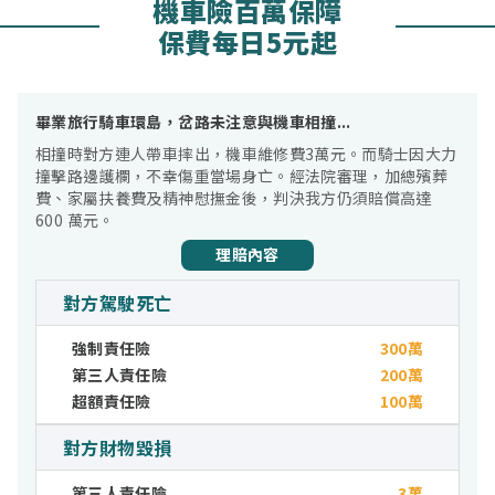
機車險百萬保障
保費每日5元起
畢業旅行騎車環島，岔路未注意與機車相撞...
相撞時對方連人帶車摔出，機車維修費3萬元。而騎士因大力
撞擊路邊護欄，不幸傷重當場身亡。經法院審理，加總殯葬
費、家屬扶養費及精神慰撫金後，判決我方仍須賠償高達
600 萬元。
理賠內容
對方駕駛死亡
強制責任險
300萬
第三人責任險
200萬
超額責任險
100萬
對方財物毀損
第三人責任險
3萬