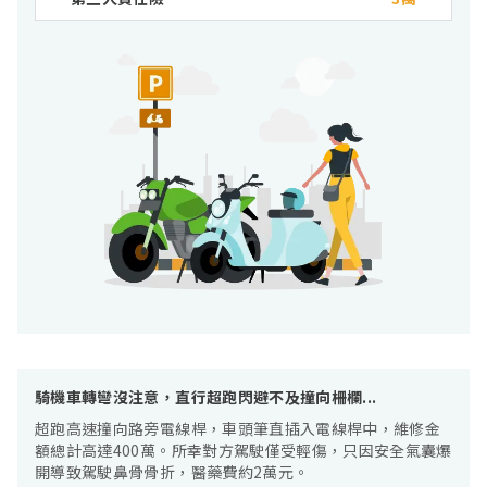
騎機車轉彎沒注意，直行超跑閃避不及撞向柵欄...
超跑高速撞向路旁電線桿，車頭筆直插入電線桿中，維修金
額總計高達400萬。所幸對方駕駛僅受輕傷，只因安全氣囊爆
開導致駕駛鼻骨骨折，醫藥費約2萬元。