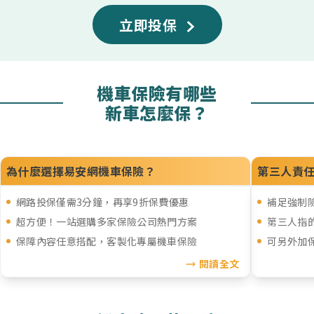
立即投保
機車保險有哪些
新車怎麼保？
為什麼選擇易安網機車保險？
第三人責
網路投保僅需3分鐘，再享9折保費優惠
補足強制
超方便！一站選購多家保險公司熱門方案
第三人指
保障內容任意搭配，客製化專屬機車保險
可另外加
閱讀全文