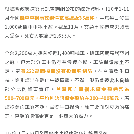
根據警政署道安資訊查詢網公布的統計資料，110年1-11
月全國
機車車禍事故總件數高達近35萬件
，平均每日發生
1,000起機車車禍事故。截至11月，交通事故造成33.6萬
人受傷，死亡人數高達1,655人。
全台2,300萬人擁有將近1,400輛機車，機車密度高居亞州
之冠，但大部分車主仍存有僥倖心態，車險保障嚴重不
足，更
有222萬輛機車沒有投保強制險
。在台灣發生車
禍，除非您是在靜止中被撞擊，不然一般仍會被要求負擔
部分比例肇事責任。
台灣死亡車禍求償金額通常為
500~700萬元，平均判決賠償金額約在300~400萬元
，若
您投保的車險不夠，當發生車禍時，除了要面對皮肉的痛
楚，巨額的賠償金更是一個龐大的壓力。
110年1月~10月全國機車車禍件數各年齡層分布