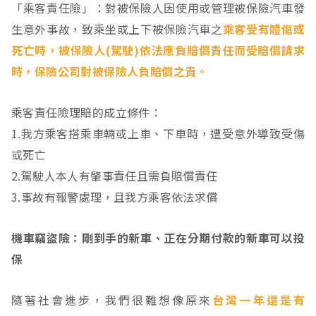
「乘客責任險」：對被保險人因使用或管理被保險汽車發
生意外事故，致乘坐或上下被保險汽車之
乘客受有體傷或
死亡時，被保險人(駕駛)依法應負賠償責任而受賠償請求
時，保險公司對被保險人負賠償之責。
乘客責任險理賠的成立條件：
1.我方乘客搭乘車輛或上車、下車時，遭受意外導致受傷
或死亡
2.駕駛人本人有肇事責任且需負賠償責任
3.事故有報警處理，且我方乘客依法求償
機車竊盜險：剛到手的新車、正在分期付款的新車可以投
保
隨著社會進步，我們很難想像原來
台灣一年還是有