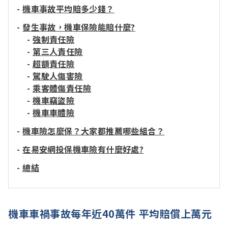
-
機車事故平均賠多少錢？
-
發生事故，機車保險能賠什麼?
-
強制責任險
-
第三人責任險
-
超額責任險
-
駕駛人傷害險
-
乘客體傷責任險
-
機車竊盜險
-
機車車體險
-
機車險怎麼保？大家都推薦哪些組合？
-
在易安網投保機車險有什麼好處?
-
總結
機車車禍事故每年近40萬件 平均賠償上萬元