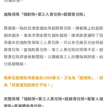
50萬財損。
進階保障「強制險+第三人責任險+超額責任險」
再進階一點的話會建議加保超額責任險，隨著路上的超跑
越來越多，事故求償金額也越來越高，機車族建議除了投
保基本的強制險與第三人責任險，可以多花幾百元加保超
額責任險。當強制責任險、第三人責任險的保障不足，超
額責任險即會啟動理賠，以彌補第三人的體傷與財損，給
付高額開銷。
機車足超額險保額最高1000萬元。又名為「超跑險」，因
為「就算撞到超跑也不怕！」
完整保障「強制險+第三人責任險+超額責任險+駕駛人傷
害險+乘客體傷責任險」