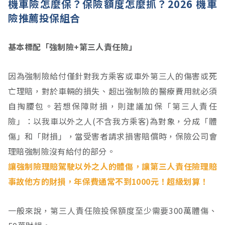
機車險怎麼保？保險額度怎麼抓？2026 機車
險推薦投保組合
基本標配「強制險+第三人責任險」
因為強制險給付僅針對我方乘客或車外第三人的傷害或死
亡理賠，對於車輛的損失、超出強制險的醫療費用就必須
自掏腰包。若想保障財損，則建議加保「第三人責任
險」：以我車以外之人(不含我方乘客)為對象，分成「體
傷」和「財損」，當受害者請求損害賠償時，保險公司會
理賠強制險沒有給付的部分。
讓強制險理賠駕駛以外之人的體傷，讓第三人責任險理賠
事故他方的財損，年保費通常不到1000元！超級划算！
一般來說，第三人責任險投保額度至少需要300萬體傷、