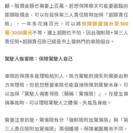
顧，賠償金額也需要上百萬。若想保障哪天可能要面臨的
鉅額賠償金，可以在投保第三人責任險時加保「超額責任
險」，一年多花幾百元，可以將
保障額度提升至500
萬-3000萬元
不等，撞上超跑也不怕，因此強制險+第三人
責任險+超額責任險已經是市上蠻熱門的車險組合。
駕駛人傷害險：保障駕駛人自己
車險的保障多是理賠給別人，我方駕駛的損失則需要由對
方來理賠，但若您想要車險也能直接保障到駕駛本身，可
以加保「駕駛人傷害保險（簡稱：駕傷險）」，在發生車
禍事故時，可以理賠駕駛人之體傷、失能及身故。
需要注意的是，駕傷險有分「強制險附加駕傷險」與「第
三人責任險附加駕傷險」兩個種類，保障範圍略有不同，