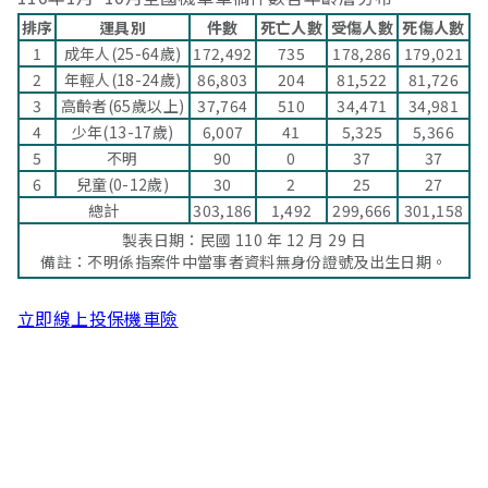
排序
運具別
件數
死亡人數
受傷人數
死傷人數
1
成年人(25-64歲)
172,492
735
178,286
179,021
2
年輕人(18-24歲)
86,803
204
81,522
81,726
3
高齡者(65歲以上)
37,764
510
34,471
34,981
4
少年(13-17歲)
6,007
41
5,325
5,366
5
不明
90
0
37
37
6
兒童(0-12歲)
30
2
25
27
總計
303,186
1,492
299,666
301,158
製表日期：民國 110 年 12 月 29 日
備註：不明係指案件中當事者資料無身份證號及出生日期。
立即線上投保機車險