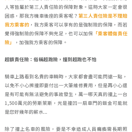
人等皆屬於第三人責任險的保障對象。這時大家一定會很
困惑，那我方機車後座的乘客呢？
第三人責任險是不理賠
我方乘客的
，我方乘客可以享有的是強制險的保障，而若
覺得強制險的保障不夠充足，也可以加保
「乘客體傷責任
險」
，加強我方乘客的保障。
超額責任險：俗稱超跑險，撞到超跑也不怕
騎車上路看到名貴的車輛時，大家都會盡可能閃遠一點，
以免不小心擦撞即要付出一大筆維修費用，但是再小心還
是有可能有無法避免的事故發生，萬一哪天真的撞上一台
1,500萬元的勞斯萊斯，光是撞凹一扇車門的鈑金可能就
是您好幾年的薪水...
除了撞上名車的風險，要是不幸造成人員癱瘓需長期照