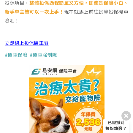
投保項目，
整體投保過程簡單又方便，即使是保險小白、
新手車主皆可以一次上手！
現在就馬上前往試算投保機車
險吧！
立即線上投保機車險
#機車保險
#機車強制險
已經抓到
投保訣竅？