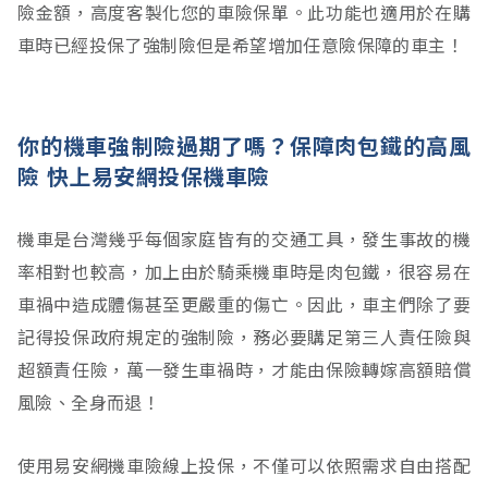
險金額，高度客製化您的車險保單。此功能也適用於在購
車時已經投保了強制險但是希望增加任意險保障的車主！
你的機車強制險過期了嗎？保障肉包鐵的高風
險 快上易安網投保機車險
機車是台灣幾乎每個家庭皆有的交通工具，發生事故的機
率相對也較高，加上由於騎乘機車時是肉包鐵，很容易在
車禍中造成體傷甚至更嚴重的傷亡。因此，車主們除了要
記得投保政府規定的強制險，務必要購足第三人責任險與
超額責任險，萬一發生車禍時，才能由保險轉嫁高額賠償
風險、全身而退！
使用易安網機車險線上投保，不僅可以依照需求自由搭配