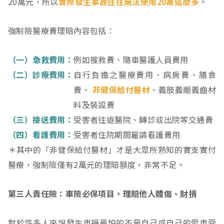
20萬元，所以
實際發生事故往往無法使用20萬這麼多
。
強制險醫療費理賠內容包括：
（一）急救費用：
例如搜救費、隨車醫護人員費用
（二）診療費用：
自行負擔之醫療費用、病房費、膳食
費、
非健保給付醫材
、義肢義眼義齒材
料及裝設費
（三）接送費用：
受害者往返醫院、轉診或出院等交通費
（四）看護費用：
受害者住院期間雇請看護費用
＊其中的「非健保給付醫材」才是大眾所熟知的實支實付
醫療，強制險僅有2萬元的理賠額度，非常不足。
第三人責任險：車險必保項目，理賠他人體傷、財損
對於許多人來說發生車禍最怕的不是自己或自己的愛車受