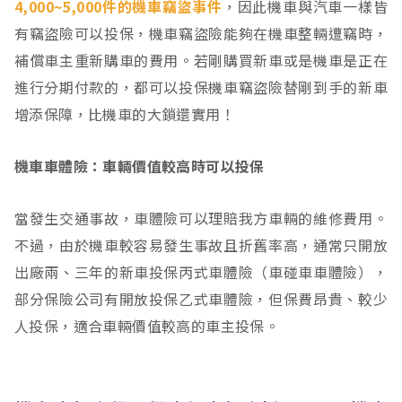
4,000~5,000件的機車竊盜事件
，因此機車與汽車一樣皆
有竊盜險可以投保，機車竊盜險能夠在機車整輛遭竊時，
補償車主重新購車的費用。若剛購買新車或是機車是正在
進行分期付款的，都可以投保機車竊盜險替剛到手的新車
增添保障，比機車的大鎖還實用！
機車車體險：車輛價值較高時可以投保
當發生交通事故，車體險可以理賠我方車輛的維修費用。
不過，由於機車較容易發生事故且折舊率高，通常只開放
出廠兩、三年的新車投保丙式車體險（車碰車車體險），
部分保險公司有開放投保乙式車體險，但保費昂貴、較少
人投保，適合車輛價值較高的車主投保。