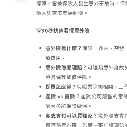
保障。當被保險人發生意外事故時，保
險人與家庭度過難關。
💡30秒快速看懂意外險
意外險是什麼？
保障「外來、突發
療費用。
意外險怎麼理賠？
可理賠意外身故
燒燙傷等加值保障。
保費怎麼算？
與職業等級相關，工
產險 vs 壽險？
產險公司販售的意
險大多能保證續保。
實支實付可以買幾家？
意外實支實
實際花費為限，若第一張申請理賠