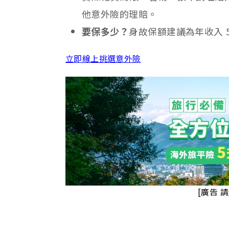
他意外險的理賠。
要保多少？
身故保額建議為年收入 5
立即線上挑選意外險
[廣告 