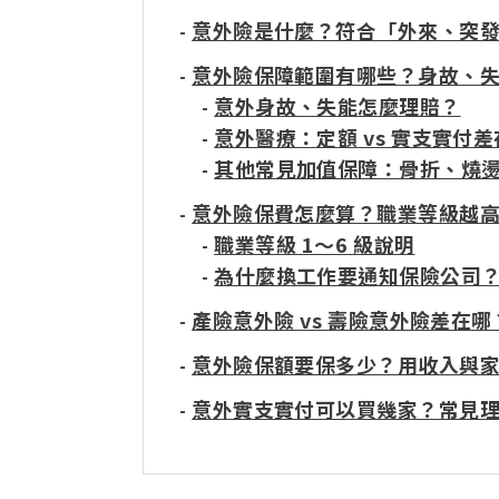
意外險是什麼？符合「外來、突
-
意外險保障範圍有哪些？身故、
-
意外身故、失能怎麼理賠？
-
意外醫療：定額 vs 實支實付
-
其他常見加值保障：骨折、燒
-
意外險保費怎麼算？職業等級越
-
職業等級 1～6 級說明
-
為什麼換工作要通知保險公司
-
產險意外險 vs 壽險意外險差在哪
-
意外險保額要保多少？用收入與
-
意外實支實付可以買幾家？常見理
-