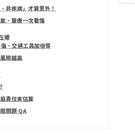
發、非疾病」才算意外！
失能、醫療一次看懂
差在哪
燙傷、交通工具加倍等
高風險越高
？
？
家庭責任來估算
賠問題 QA