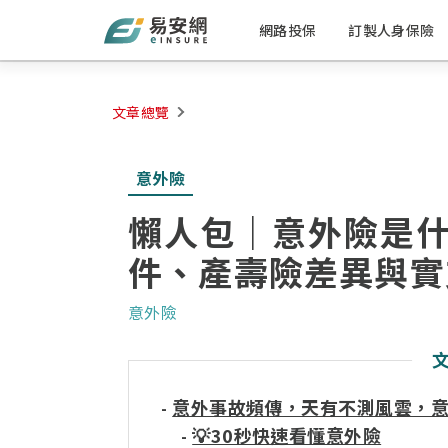
網路投保
訂製人身保險
文章總覽
意外險
懶人包｜意外險是
件、產壽險差異與實
意外險
意外事故頻傳，天有不測風雲，
-
💡30秒快速看懂意外險
-