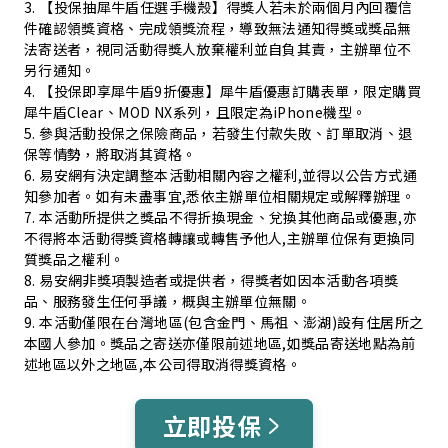
3. 【投保抽犀牛盾任選手機殼】得獎人若未於兩個月內回覆信
件確認領獎資格、完成領獎流程，導致無法通知得獎或獎品無
法寄送者，視同活動得獎人放棄權利並自負其責，主辦單位不
另行通知。
4. 【投保即享犀牛盾9折優惠】犀牛盾優惠訂購表單，限定購買
犀牛盾Clear、MOD NX系列，且限定為iPhone機型。
5. 參與活動投保之保險商品，若發生付款失敗、訂單取消、退
保等情勢，將取消其資格。
6. 易安網有決定調整本活動相關內容之權利,並得以公告方式通
知參加者。如有未盡事宜,悉依主辦單位相關規定或解釋辦理。
7. 本活動所提供之獎品不得折換現金、兌換其他商品或優惠,亦
不得將本活動得獎資格轉讓或轉售予他人,主辦單位保有更換同
質獎品之權利。
8. 易安網非獎項製造者或提供者，得獎者如因本活動各項獎
品、服務發生任何爭議，概與主辦單位無關。
9. 本活動僅限在台灣地區(包含金門、馬祖、澎湖)設有住居所之
本國人參加。獎品之寄送亦僅限前述地區,如獎品寄送地點為前
述地區以外之地區,本公司得取消得獎資格。
立即投保