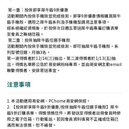
第一重：投保即享犀牛盾9折優惠
活動期間內投保手機險並完成檢測，即享9折優惠價格購買犀牛
盾手機殼，適用之犀牛盾系列及手機機型請見注意事項。
經系統確認資格後，於投保次日週五寄送犀牛盾專屬訂購表單
至會員之聯絡信箱。
第二重：投保抽犀牛盾任選手機殼
活動期間內投保手機險並完成檢測，即可抽犀牛盾手機殼，系
列型號任選，月抽3名。
第一波得獎者於12/14(三)抽出，第二波得獎者於1/13(五)抽
出。得獎名單將公告於易安網粉絲專頁，並由易安網主動email
聯繫得獎者，安排寄送事宜。
注意事項
1. 本活動適用易安網、PChome易安網保經。
2. 【投保即享犀牛盾9折優惠/投保抽犀牛盾任選手機殼】犀牛
盾9折訂購表單、得獎領獎信件，將發送至得獎者註冊會員時使
用之電子信箱、行動電話。若因會員資料填寫不正確或信箱已
滿而無法領獎，恕不補發。