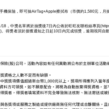
保險，即可抽AirTag+Apple擦拭布（市價約1,580元，
1/18，中獎名單將於抽獎後7日內公佈於旺旺友聯粉絲專頁(https://www
得獎者)。得獎者須於接獲通知之日起10日內完成領獎，逾期視同自
產物保險(股)公司，活動內容如有任何異動將公布於主辦單位活
得獎資格之人數不足而有缺額。
度中獎獎項價值超過新台幣1,000元以上，獎項所得應列入當
資料方可領獎，如不願意配合，將視為自動放棄得獎資格，並
寄予得獎者，得獎者填寫資料不完全導致無法核對、無法寄送或
者，與各獎項或服務之製造或提供廠商無任何代理或合夥關係，