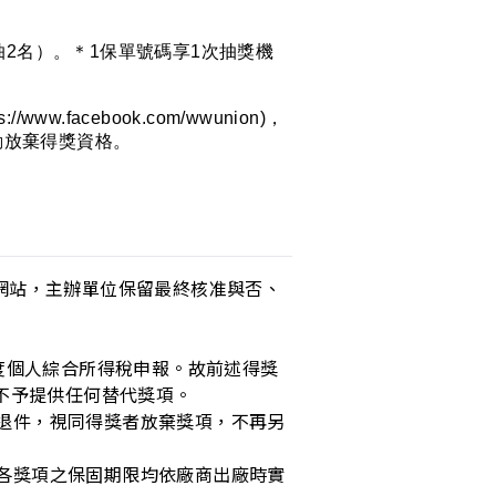
月抽2名）。＊1保單號碼享1次抽獎機
.facebook.com/wwunion)，
動放棄得獎資格。
動網站，主辦單位保留最終核准與否、
年度個人綜合所得稅申報。故前述得獎
不予提供任何替代獎項。
被退件，視同得獎者放棄獎項，不再另
且各獎項之保固期限均依廠商出廠時實