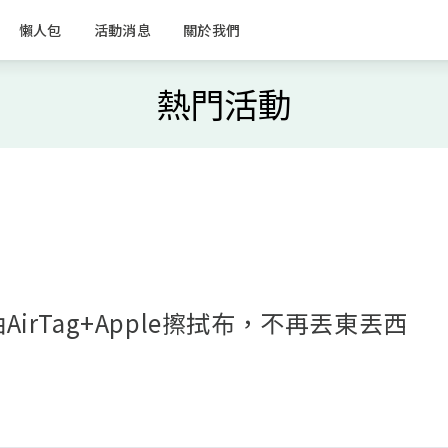
懶人包
活動消息
關於我們
熱門活動
irTag+Apple擦拭布，不再丟東丟西