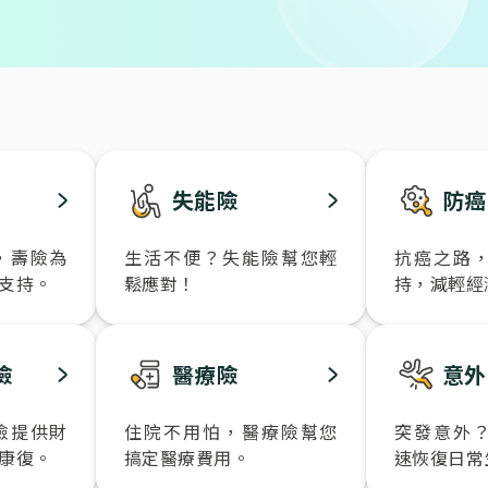
失能險
防癌
，壽險為
生活不便？失能險幫您輕
抗癌之路
支持。
鬆應對！
持，減輕經
險
醫療險
意外
險提供財
住院不用怕，醫療險幫您
突發意外
康復。
搞定醫療費用。
速恢復日常