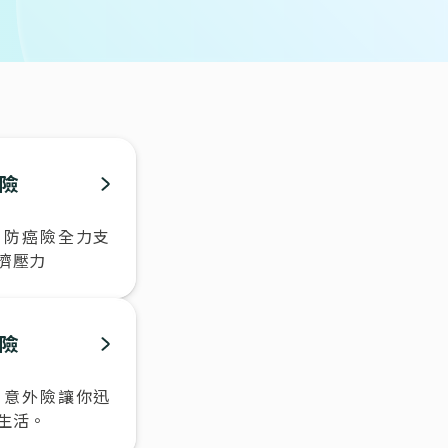
險
，防癌險全力支
濟壓力
險
？意外險讓你迅
生活。