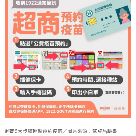
超商5大步驟輕鬆預約疫苗╱圖片來源：蘇貞昌臉書