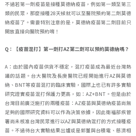
不過若第一劑疫苗是接種莫德納疫苗，例如第一類至第三
類的民眾，那麼接種28天候就可以至醫院預約第二劑莫德
納疫苗了。需要特別注意的是，莫德納疫苗第二劑目前只
開放直接向醫院預約唷！
Q：【疫苗混打】第一劑打AZ第二劑可以預約莫德納嗎？
A：由於國內疫苗供貨不穩定，混打疫苗成為最近台灣熱
議的話題。台大醫院及長庚醫院已經開始進行AZ與莫德
納、BNT等疫苗混打的臨床實驗，國際上也已有許多實驗
研究證實疫苗混打保護力更高，如：AZ+BNT。但是由於
台灣目前廣泛施打的兩種疫苗：AZ疫苗與莫德納疫苗尚無
足夠的國際研究資料可以作為決策依據，因此衛福部疾管
署尚未核准台灣民眾進行以AZ與莫德納混打的方式接種疫
苗。不過待台大實驗結果出爐或是郭董與台積電、慈濟相