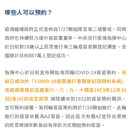
哪些人可以預約？
疫情趨緩政府正式宣佈自7/27開始降至第二級警戒，同時
政府也持續努力提升疫苗覆蓋率，中央流行疫情指揮中心
於日前對18歲以上民眾進行第三輪疫苗意願登記調查，全
國總計共約887萬人登記成功。
指揮中心於日前宣布開始第四輪COVID-19疫苗預約，
先
前已成功於「COVID-19疫苗施打意願登記與預約系統」
完成疫苗登記且屬第六、八、九、十類及1973年12月31
日(含)以前出生民眾
將陸續收到1922的疫苗預約簡訊，
並可預約接種。第四輪疫苗預約將於7/30開始施打，此輪
施打的疫苗依舊為AZ疫苗，因此這次有選AZ並符合資格
的民眾將按年齡長幼有序的方式開始預約疫苗。